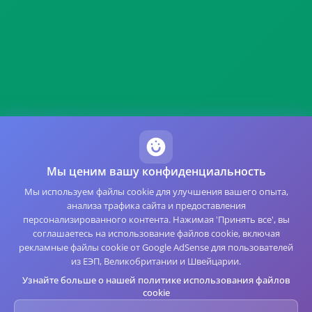
Мы ценим вашу конфиденциальность
Мы используем файлы cookie для улучшения вашего опыта,
анализа трафика сайта и предоставления
персонализированного контента. Нажимая 'Принять все', вы
соглашаетесь на использование файлов cookie, включая
рекламные файлы cookie от Google AdSense для пользователей
из ЕЭП, Великобритании и Швейцарии.
Узнайте больше о нашей политике использования файлов
cookie