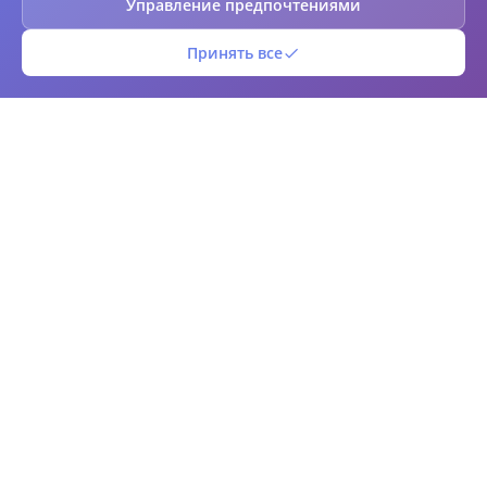
Управление предпочтениями
Принять все
Руководство по сканеру QR-
кодов и штрих-кодов
Узнайте, как эффективно сканировать QR-коды и
штрих-коды с помощью нашего бесплатного онлайн-
сканера. Откройте для себя советы, рекомендации по