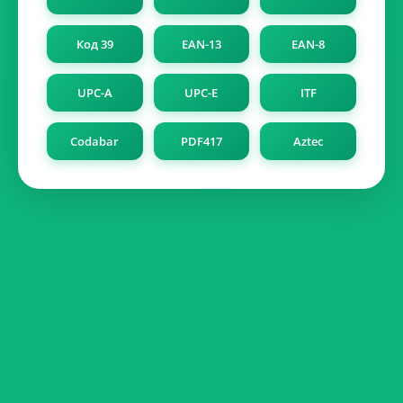
Код 39
EAN-13
EAN-8
UPC-A
UPC-E
ITF
Codabar
PDF417
Aztec