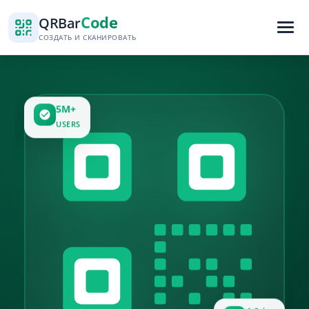
Code
QR
Bar
СОЗДАТЬ И СКАНИРОВАТЬ
5M+
USERS
4.9★