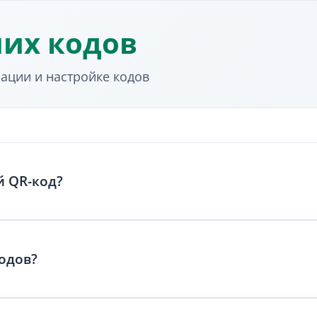
их кодов
ации и настройке кодов
цию ошибок, что позволяет им функционировать даже в
й QR-код?
ебуется технических знаний:
одов?
е URL, текст, vCard, WiFi или другой формат
вставьте информацию, которую вы хотите закодировать