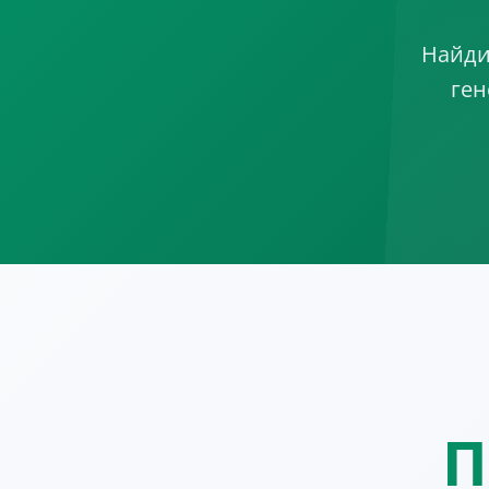
Найди
ген
П