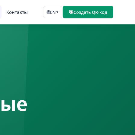
🌐
🎯
Контакты
EN
Создать QR-код
▼
мые