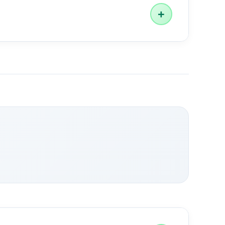
нешний вид:
+
ых расстояниях
тает правильно
70% разницу в контрасте
ний
тройств перед печатью или широким
ться, даже если до 30% кода повреждено
и устройствами
 компьютер для наилучшего опыта.