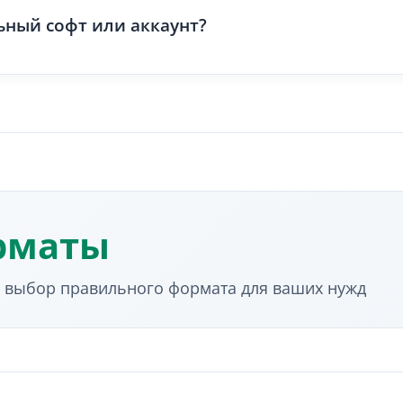
спечить надежное сканирование и профессиональный в
: добавьте цвета, логотипы, рамки и стилизацию
ьный софт или аккаунт?
сгенерировать' и скачайте в предпочитаемом формате
(0.8x0.8 дюйма) для надежного сканирования на типичн
омощью вашего телефона, чтобы убедиться, что он рабо
етлом фоне работают лучше — обеспечьте как минимум 
-браузера:
ом виде или распечатайте его для физических приложе
Всегда сканируйте ваши коды с помощью нескольких ус
юбом современном браузере — загрузки не нужны
иченное количество кодов без создания аккаунта
оррекцией ошибок (Уровень H) все еще могут сканирова
ть профессиональные коды немедленно
рматы
настольными, портативными, планшетами и мобильным
и выбор правильного формата для ваших нужд
екомендуем использовать настольный или портативный