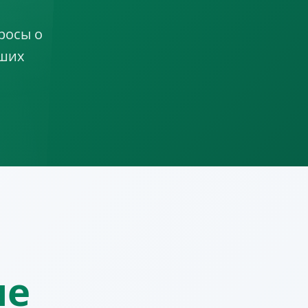
росы о
чших
ме