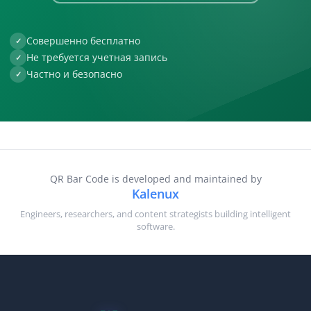
Совершенно бесплатно
✓
Не требуется учетная запись
✓
Частно и безопасно
✓
QR Bar Code is developed and maintained by
Kalenux
Engineers, researchers, and content strategists building intelligent
software.