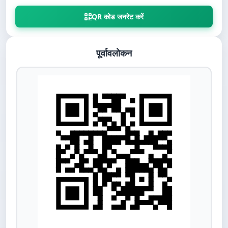
QR कोड जनरेट करें
पूर्वावलोकन