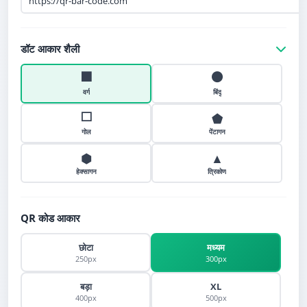
डॉट आकार शैली
⬛
⚫
वर्ग
बिंदु
⬜
⬟
गोल
पेंटागन
⬢
▲
हेक्सागन
त्रिकोण
QR कोड आकार
छोटा
मध्यम
250px
300px
बड़ा
XL
400px
500px