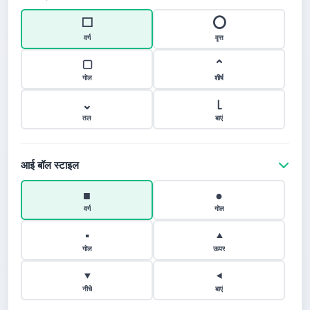
⬜
⭕
वर्ग
वृत्त
▢
⌃
गोल
शीर्ष
⌄
⌊
तल
बाएं
आई बॉल स्टाइल
■
●
वर्ग
गोल
▪
▴
गोल
ऊपर
▾
◂
नीचे
बाएं