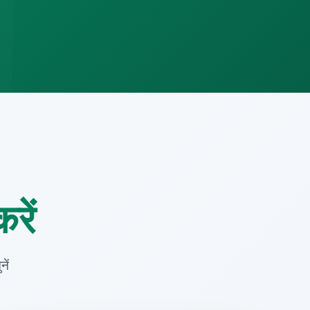
रें
ें