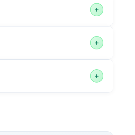
+
+
+