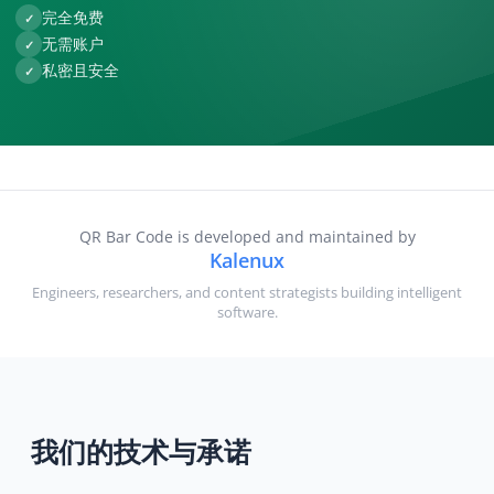
完全免费
✓
无需账户
✓
私密且安全
✓
QR Bar Code is developed and maintained by
Kalenux
Engineers, researchers, and content strategists building intelligent
software.
我们的技术与承诺