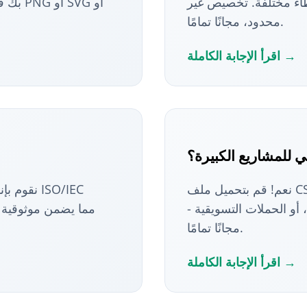
ء مختلفة. تخصيص غير
بك في 
محدود، مجانًا تمامًا.
اقرأ الإجابة الكاملة →
 للمشاريع الكبيرة؟
نعم! قم بتحميل ملف CSV وأنشئ مئات من رموز QR الفريدة في وقت
 أو الحملات التسويقية -
مجانًا تمامًا.
اقرأ الإجابة الكاملة →