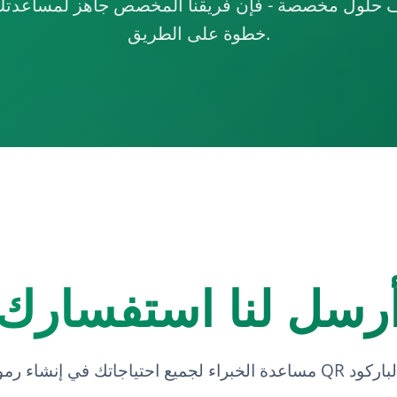
حلول مخصصة - فإن فريقنا المخصص جاهز لمساعدت
خطوة على الطريق.
رسل لنا استفسارك
اء لجميع احتياجاتك في إنشاء رموز QR والباركود