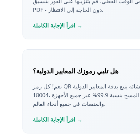
الوقت الفعلي. قم بتنزيلها على الفور بتنسيق PNG أو SVG أو
PDF - دون الحاجة إلى الانتظار.
اقرأ الإجابة الكاملة →
هل تلبي رموزك المعايير الدولية؟
نعم! كل رمز QR نقوم بإنشائه يتبع بدقة المعايير الدولية ISO/IEC
18004، مما يضمن موثوقية المسح بنسبة 99.9% عبر جميع الأجهزة
والمنصات في جميع أنحاء العالم.
اقرأ الإجابة الكاملة →