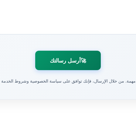
🚀
أرسل رسالتك