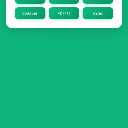
Codabar
PDF417
Aztec